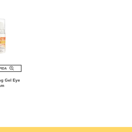
PIDA
ng Gel Eye
am