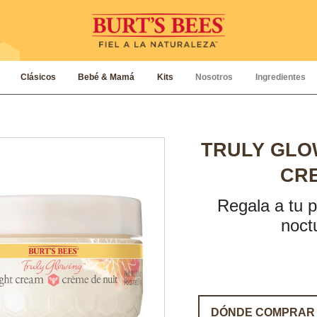
Clásicos
Bebé & Mamá
Kits
Nosotros
Ingredientes
TRULY GLO
CR
Regala a tu pi
noct
DÓNDE COMPRAR