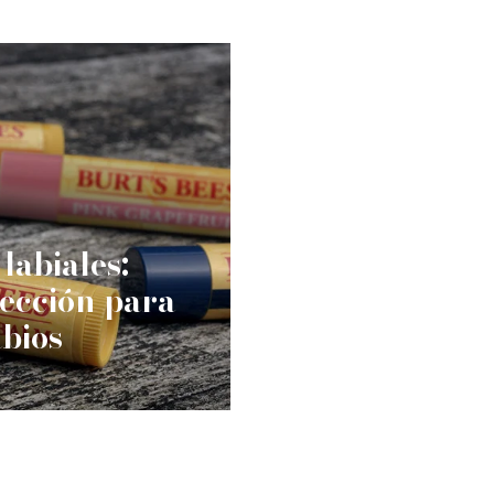
labiales:
ección para
abios