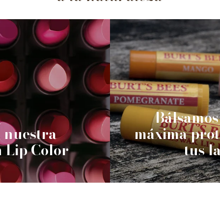
Bálsamos 
 nuestra
máxima prot
n Lip Color
tus l