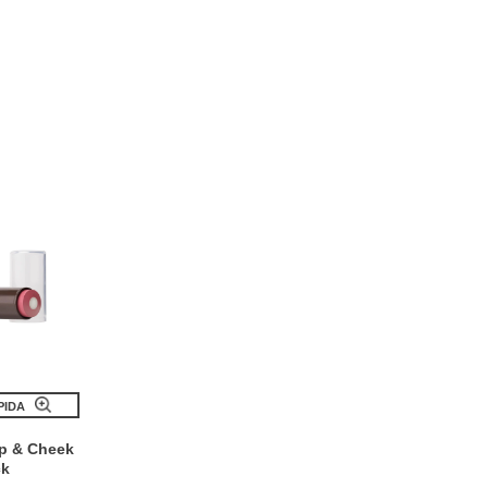
PIDA
ip & Cheek
ck